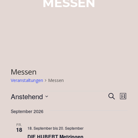
MESSEN
Messen
Veranstaltungen
Messen
Veranstaltungen
Verans
Vera
Anstehend
Suche
Liste
Ansi
Suche
Datum
Navi
wählen.
September 2026
und
Ansich
FR.
18. September
bis
20. September
18
Naviga
DIE HUBERT Metzingen