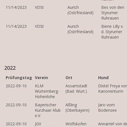
11/14/2023
VDSt
Aurich
Bes von den
(Ostrfriesland)
Styrumer
Ruhrauen
11/14/2023
VDSt
Aurich
Biene Lilly v.
(Ostrfriesland)
d. Styrumer
Ruhrauen
2022
Prüfungstag
Verein
Ort
Hund
2022-09-10
KLM
Assamstadt
Distel Freya v
Würtemberg-
(Bad. Würt.)
Kanonenturm
Hohenlohe
2022-09-10
Bayerischer
Aßling
Jaro vom
Kurzhaar-Klub
(Oberbayern)
Bodensee
e.V.
2022-09-10
JGV
Wolfskofen
Annamirl von d