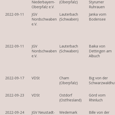
Niederbayern-
(Oberpfalz)
Styrumer
Oberpfalz e.V.
Ruhrauen
2022-09-11
JGV
Lauterbach
Janka vom
Nordschwaben
(Schwaben)
Bodensee
e.V.
2022-09-11
JGV
Lauterbach
Baika von
Nordschwaben
(Schwaben)
Dettingen am
e.V.
Albuch
2022-09-17
VDSt
Cham
Big von der
(Oberpfalz)
Schwarzwaldhu
2022-09-23
VDSt
Ostdorf
Görd vom
(Ostfriesland)
Rhinluch
2022-09-24
JGV Neustadt-
Wedemark
Bille von der