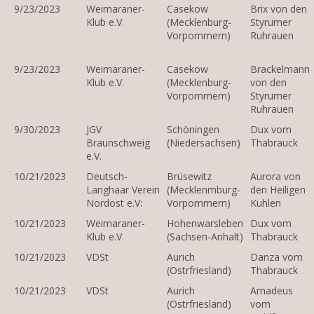
9/23/2023
Weimaraner-
Casekow
Brix von den
Klub e.V.
(Mecklenburg-
Styrumer
Vorpommern)
Ruhrauen
9/23/2023
Weimaraner-
Casekow
Brackelmann
Klub e.V.
(Mecklenburg-
von den
Vorpommern)
Styrumer
Ruhrauen
9/30/2023
JGV
Schöningen
Dux vom
Braunschweig
(Niedersachsen)
Thabrauck
e.V.
10/21/2023
Deutsch-
Brüsewitz
Aurora von
Langhaar Verein
(Mecklenmburg-
den Heiligen
Nordost e.V:
Vorpommern)
Kuhlen
10/21/2023
Weimaraner-
Hohenwarsleben
Dux vom
Klub e.V.
(Sachsen-Anhalt)
Thabrauck
10/21/2023
VDSt
Aurich
Danza vom
(Ostrfriesland)
Thabrauck
10/21/2023
VDSt
Aurich
Amadeus
(Ostrfriesland)
vom