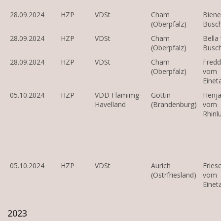
28.09.2024
HZP
VDSt
Cham
Bien
(Oberpfalz)
Busc
28.09.2024
HZP
VDSt
Cham
Bella
(Oberpfalz)
Busc
28.09.2024
HZP
VDSt
Cham
Fredd
(Oberpfalz)
vom
Eineta
05.10.2024
HZP
VDD Flämimg-
Göttin
Henj
Havelland
(Brandenburg)
vom
Rhinl
05.10.2024
HZP
VDSt
Aurich
Fries
(Ostrfriesland)
vom
Eineta
2023