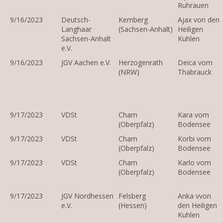
Ruhrauen
9/16/2023
Deutsch-
Kemberg
Ajax von den
Langhaar
(Sachsen-Anhalt)
Heiligen
Sachsen-Anhalt
Kuhlen
e.V.
9/16/2023
JGV Aachen e.V.
Herzogenrath
Deica vom
(NRW)
Thabrauck
9/17/2023
VDSt
Cham
Kara vom
(Oberpfalz)
Bodensee
9/17/2023
VDSt
Cham
Korbi vom
(Oberpfalz)
Bodensee
9/17/2023
VDSt
Cham
Karlo vom
(Oberpfalz)
Bodensee
9/17/2023
JGV Nordhessen
Felsberg
Anka vvon
e.V.
(Hessen)
den Heiligen
Kuhlen