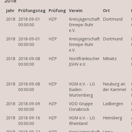
2018
Jahr
Prüfungstag
Prüfung
Verein
Ort
2018
2018-09-01
HZP
Kreisjägerschaft
Dortmund
00:00:00
Ennepe-Ruhr
e.V.
2018
2018-09-01
HZP
Kreisjägerschaft
Dortmund
00:00:00
Ennepe-Ruhr
e.V.
2018
2018-09-08
HZP
Nordfränkischer
Mitwitz
00:00:00
JGHV e.V.
2018
2018-09-08
HZP
VGM e.V. - LG
Neuburg an
00:00:00
Baden-
der Kammel
Würtemberg
2018
2018-09-09
HZP
VDD Gruppe
Ladbergen
00:00:00
Osnabrück
2018
2018-09-16
HZP
VGM e.V. - LG
Heinsberg
00:00:00
Rheinland
2018
2018-09-22
HZP
Kreisjägerschaft
Unna