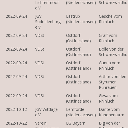
Lichtenmoor
(Niedersachsen)
Schwarzwaldhu
e.V.
2022-09-24
JGV
Lastrup
Gesche vom
Südoldenburg
(Niedersachsen)
Rhinluch
e.V.
2022-09-24
VDSt
Ostdorf
Gralf vom
(Ostfriesland)
Rhinluch
2022-09-24
VDSt
Ostdorf
Bolle von der
(Ostfriesland)
Schwarzwaldhu
2022-09-24
VDSt
Ostdorf
Gunna vom
(Ostfriesland)
Rhinluch
2022-09-24
VDSt
Ostdorf
Arthur von den
(Ostfriesland)
Styrumer
Ruhrauen
2022-09-24
VDSt
Ostdorf
Gesa vom
(Ostfriesland)
Rhinluch
2022-10-12
JGV Wittlage
Lemförde
Dante vom
e.V.
(Niedersachsen)
Kanonenturm
2022-10-22
Verein
LG Bayern
Big von der