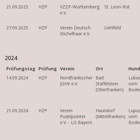
21.09.2025
HZP
VZZP-Württemberg
St. Leon-Rot
e.V.
27.09.2025
HZP
Verein Deutsch
Uehlfeld
Stichelhaar e.V.
2024
Prüfungstag
Prüfung
Verein
Ort
Hund
14.09.2024
HZP
Nordfränkischer
Bad
Luba
JGHV e.V.
Staffelstein
vom
(Oberfranken)
Bode
21.09.2024
HZP
Verein
Haundorf
Lupu
Pudelpointer
(Mittelfranken)
vom
e.V. - LG Bayern
Bode