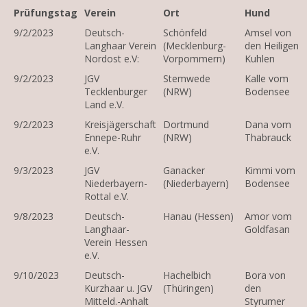
Prüfungstag
Verein
Ort
Hund
9/2/2023
Deutsch-
Schönfeld
Amsel von
Langhaar Verein
(Mecklenburg-
den Heiligen
Nordost e.V:
Vorpommern)
Kuhlen
9/2/2023
JGV
Stemwede
Kalle vom
Tecklenburger
(NRW)
Bodensee
Land e.V.
9/2/2023
Kreisjägerschaft
Dortmund
Dana vom
Ennepe-Ruhr
(NRW)
Thabrauck
e.V.
9/3/2023
JGV
Ganacker
Kimmi vom
Niederbayern-
(Niederbayern)
Bodensee
Rottal e.V.
9/8/2023
Deutsch-
Hanau (Hessen)
Amor vom
Langhaar-
Goldfasan
Verein Hessen
e.V.
9/10/2023
Deutsch-
Hachelbich
Bora von
Kurzhaar u. JGV
(Thüringen)
den
Mitteld.-Anhalt
Styrumer