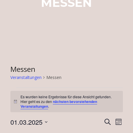
MESSEN
Messen
Veranstaltungen
Messen
Veranstaltungen
Es wurden keine Ergebnisse für diese Ansicht gefunden.
Hier geht es zu den
nächsten bevorstehenden
Hinweis
Veranstaltungen
.
Verans
Vera
01.03.2025
Suche
Monat
Ansi
Suche
Datum