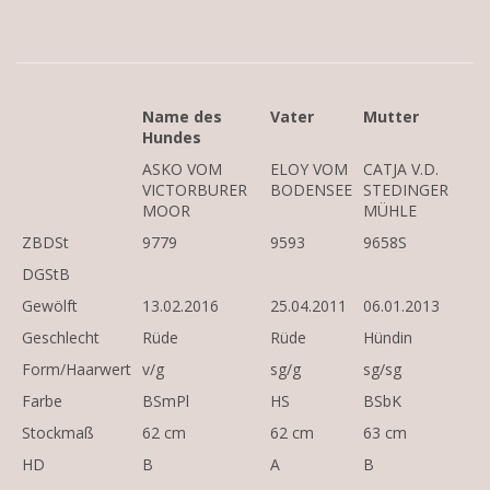
Name des
Vater
Mutter
Hundes
ASKO VOM
ELOY VOM
CATJA V.D.
VICTORBURER
BODENSEE
STEDINGER
MOOR
MÜHLE
ZBDSt
9779
9593
9658S
DGStB
Gewölft
13.02.2016
25.04.2011
06.01.2013
Geschlecht
Rüde
Rüde
Hündin
Form/Haarwert
v/g
sg/g
sg/sg
Farbe
BSmPl
HS
BSbK
Stockmaß
62 cm
62 cm
63 cm
HD
B
A
B