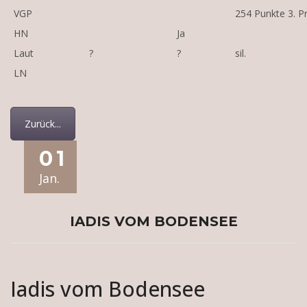
VGP
254 Punkte 3. Pr
HN
Ja
Laut
?
?
sil.
LN
Zurück...
01
Jan.
IADIS VOM BODENSEE
Iadis vom Bodensee