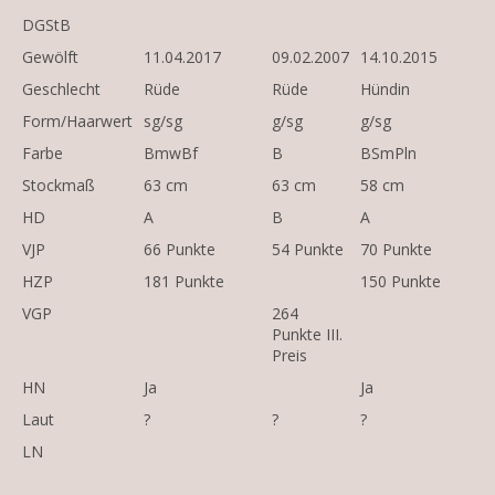
DGStB
Gewölft
11.04.2017
09.02.2007
14.10.2015
Geschlecht
Rüde
Rüde
Hündin
Form/Haarwert
sg/sg
g/sg
g/sg
Farbe
BmwBf
B
BSmPln
Stockmaß
63 cm
63 cm
58 cm
HD
A
B
A
VJP
66 Punkte
54 Punkte
70 Punkte
HZP
181 Punkte
150 Punkte
VGP
264
Punkte III.
Preis
HN
Ja
Ja
Laut
?
?
?
LN