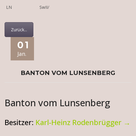
LN
SwII/
Zurück...
01
Jan.
BANTON VOM LUNSENBERG
Banton vom Lunsenberg
Besitzer:
Karl-Heinz Rodenbrügger →