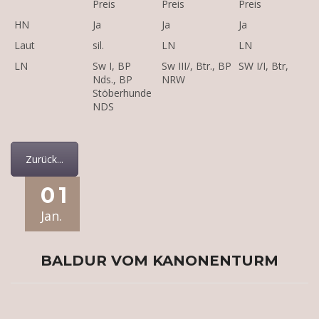
Preis
Preis
Preis
HN
Ja
Ja
Ja
Laut
sil.
LN
LN
LN
Sw I, BP
Sw III/, Btr., BP
SW I/I, Btr,
Nds., BP
NRW
Stöberhunde
NDS
Zurück...
01
Jan.
BALDUR VOM KANONENTURM