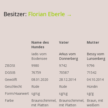
Besitzer:
Florian Eberle →
Name des
Vater
Mutter
Hundes
Iadis vom
Arkus vom
Bessy vom
Bodensee
Donnerberg
Lunsenberg
ZBDSt
9980
9742
9796
DGStB
76759
70587
71542
Gewölft
08.01.2020
28.12.2014
04.10.2014
Geschlecht
Rüde
Rüde
Hündin
Form/Haarwert
sg/sg
sg/sg
sg/g
Farbe
Braunschimmel,
Braunschimmel,
Braun, mit
mit Platten
mit Platten
weißem