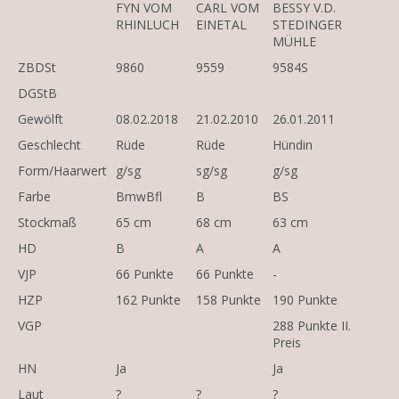
FYN VOM
CARL VOM
BESSY V.D.
RHINLUCH
EINETAL
STEDINGER
MÜHLE
ZBDSt
9860
9559
9584S
DGStB
Gewölft
08.02.2018
21.02.2010
26.01.2011
Geschlecht
Rüde
Rüde
Hündin
Form/Haarwert
g/sg
sg/sg
g/sg
Farbe
BmwBfl
B
BS
Stockmaß
65 cm
68 cm
63 cm
HD
B
A
A
VJP
66 Punkte
66 Punkte
-
HZP
162 Punkte
158 Punkte
190 Punkte
VGP
288 Punkte II.
Preis
HN
Ja
Ja
Laut
?
?
?