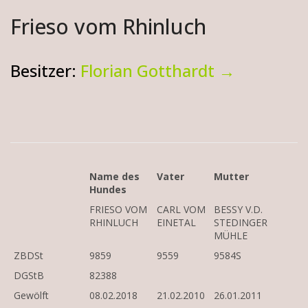
Frieso vom Rhinluch
Besitzer:
Florian Gotthardt →
Name des
Vater
Mutter
Hundes
FRIESO VOM
CARL VOM
BESSY V.D.
RHINLUCH
EINETAL
STEDINGER
MÜHLE
ZBDSt
9859
9559
9584S
DGStB
82388
Gewölft
08.02.2018
21.02.2010
26.01.2011