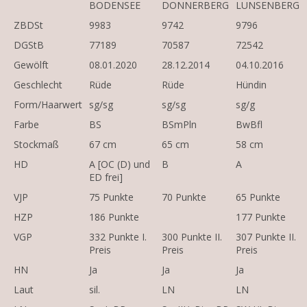
BODENSEE
DONNERBERG
LUNSENBERG
ZBDSt
9983
9742
9796
DGStB
77189
70587
72542
Gewölft
08.01.2020
28.12.2014
04.10.2016
Geschlecht
Rüde
Rüde
Hündin
Form/Haarwert
sg/sg
sg/sg
sg/g
Farbe
BS
BSmPln
BwBfl
Stockmaß
67 cm
65 cm
58 cm
HD
A [OC (D) und
B
A
ED frei]
VJP
75 Punkte
70 Punkte
65 Punkte
HZP
186 Punkte
177 Punkte
VGP
332 Punkte I.
300 Punkte II.
307 Punkte II.
Preis
Preis
Preis
HN
Ja
Ja
Ja
Laut
sil.
LN
LN