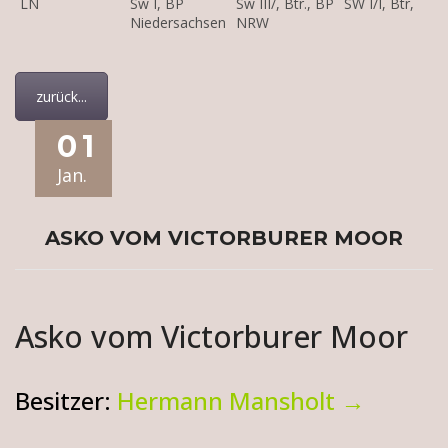
LN
Sw I, BP
Sw III/, Btr., BP
SW I/I, Btr,
Niedersachsen
NRW
zurück...
01
Jan.
ASKO VOM VICTORBURER MOOR
Asko vom Victorburer Moor
Besitzer:
Hermann Mansholt →