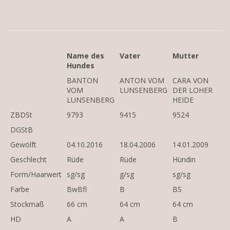
Name des
Vater
Mutter
Hundes
BANTON
ANTON VOM
CARA VON
VOM
LUNSENBERG
DER LOHER
LUNSENBERG
HEIDE
ZBDSt
9793
9415
9524
DGStB
Gewölft
04.10.2016
18.04.2006
14.01.2009
Geschlecht
Rüde
Rüde
Hündin
Form/Haarwert
sg/sg
g/sg
sg/sg
Farbe
BwBfl
B
BS
Stockmaß
66 cm
64 cm
64 cm
HD
A
A
B