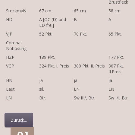
Brustfleck
Stockmaß
67 cm
65 cm
58 cm
HD
A [OC (D) und
B
A
ED frei]
VJP
52 Pkt.
70 Pkt.
65 Pkt.
Corona-
Notlösung
HZP
189 Pkt.
177 Pkt.
VGP
324 Pkt. I. Preis
300 Pkt. II. Preis
307 Pkt.
II.Preis
HN
ja
ja
ja
Laut
sil.
LN
LN
LN
Btr.
Sw III/, Btr.
Sw I/I, Btr.
Zurück...