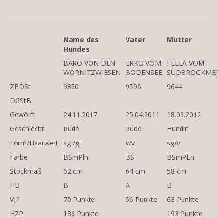
Name des
Vater
Mutter
Hundes
BARO VON DEN
ERKO VOM
FELLA VOM
WÖRNITZWIESEN
BODENSEE
SÜDBROOKME
ZBDSt
9850
9596
9644
DGStB
Gewölft
24.11.2017
25.04.2011
18.03.2012
Geschlecht
Rüde
Rüde
Hündin
Form/Haarwert
sg-/g
v/v
sg/v
Farbe
BSmPln
BS
BSmPLn
Stockmaß
62 cm
64 cm
58 cm
HD
B
A
B
VJP
70 Punkte
56 Punkte
63 Punkte
HZP
186 Punkte
193 Punkte