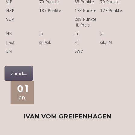
VJP
70 Punkte
65 Punkte
70 Punkte
HZP
187 Punkte
178 Punkte
177 Punkte
VGP
298 Punkte
III. Preis
HN
Ja
Ja
Ja
Laut
spl/sil.
sil.
sil.,LN
LN
SwI/
Zurück...
01
Jan.
IVAN VOM GREIFENHAGEN