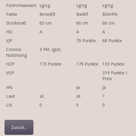
Form/Haarwert
sg/sg
sg/sg
sg/sg
Farbe
BmwBfl
BwBfl
BSmPln
Stockmaß
65 cm
66 cm
66 cm
HD
A
A
A
VJP
70 Punkte
68 Punkte
Corona-
3 Pkt. (gut)
Notlösung
HZP
173 Punkte
179 Punkte
133 Punkte
VGP
319 Punkte I.
Preis
HN
Ja
Ja
Laut
sil.
sil.
?
LN
0
0
0
Zurück...