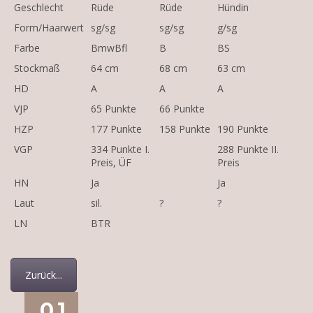
Geschlecht
Rüde
Rüde
Hündin
Form/Haarwert
sg/sg
sg/sg
g/sg
Farbe
BmwBfl
B
BS
Stockmaß
64 cm
68 cm
63 cm
HD
A
A
A
VJP
65 Punkte
66 Punkte
HZP
177 Punkte
158 Punkte
190 Punkte
VGP
334 Punkte I.
288 Punkte II.
Preis, ÜF
Preis
HN
Ja
Ja
Laut
sil.
?
?
LN
BTR
Zurück...
01