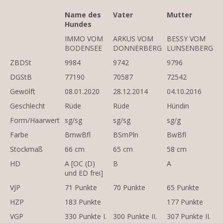
Name des
Vater
Mutter
Hundes
IMMO VOM
ARKUS VOM
BESSY VOM
BODENSEE
DONNERBERG
LUNSENBERG
ZBDSt
9984
9742
9796
DGStB
77190
70587
72542
Gewölft
08.01.2020
28.12.2014
04.10.2016
Geschlecht
Rüde
Rüde
Hündin
Form/Haarwert
sg/sg
sg/sg
sg/g
Farbe
BmwBfl
BSmPln
BwBfl
Stockmaß
66 cm
65 cm
58 cm
HD
A [OC (D)
B
A
und ED frei]
VJP
71 Punkte
70 Punkte
65 Punkte
HZP
183 Punkte
177 Punkte
VGP
330 Punkte I.
300 Punkte II.
307 Punkte II.