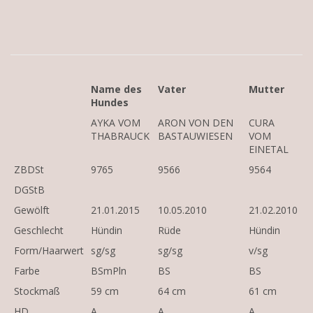
Name des
Vater
Mutter
Hundes
AYKA VOM
ARON VON DEN
CURA
THABRAUCK
BASTAUWIESEN
VOM
EINETAL
ZBDSt
9765
9566
9564
DGStB
Gewölft
21.01.2015
10.05.2010
21.02.2010
Geschlecht
Hündin
Rüde
Hündin
Form/Haarwert
sg/sg
sg/sg
v/sg
Farbe
BSmPln
BS
BS
Stockmaß
59 cm
64 cm
61 cm
HD
A
A
A