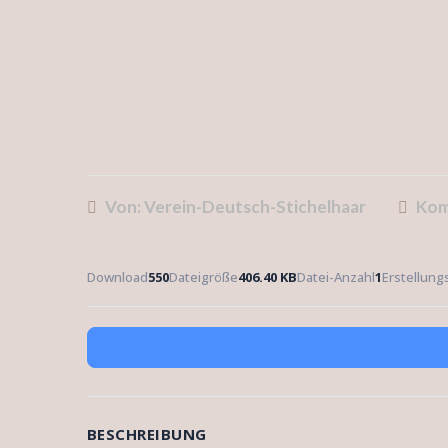
Von: Verein-Deutsch-Stichelhaar
Kom
Download
550
Dateigröße
406.40 KB
Datei-Anzahl
1
Erstellun
BESCHREIBUNG