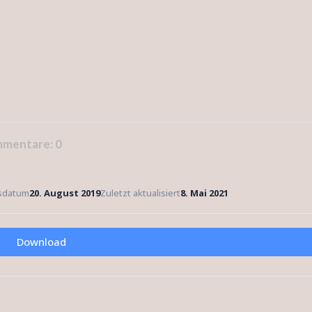
mentare:
0
gsdatum
20. August 2019
Zuletzt aktualisiert
8. Mai 2021
Download