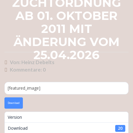
ZUCHTORDNUNG
AB 01. OKTOBER
2011 MIT
ÄNDERUNG VOM
25.04.2026
Von: Heinz Debelts
Kommentare:
0
[featured_image]
Download
Version
Download
20