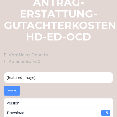
ANTRAG-
ERSTATTUNG-
GUTACHTERKOSTEN
HD-ED-OCD
Von: Heinz Debelts
Kommentare:
0
[featured_image]
Download
Version
Download
15