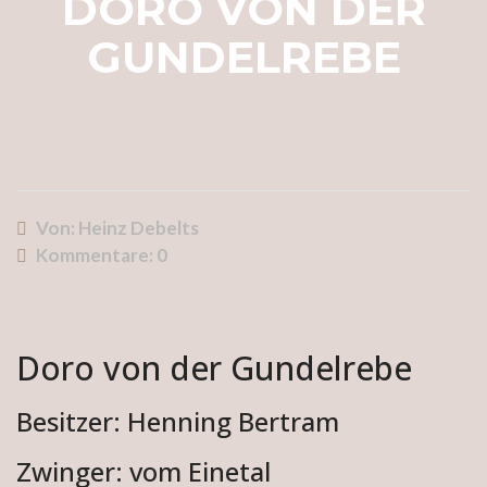
DORO VON DER
GUNDELREBE
Von: Heinz Debelts
Kommentare:
0
Doro von der Gundelrebe
Besitzer:
Henning Bertram
Zwinger: vom Einetal