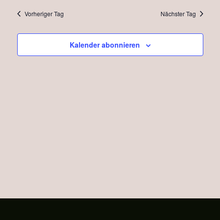
Navi
wählen.
und
Vorheriger Tag
Nächster Tag
Ansich
Naviga
Kalender abonnieren