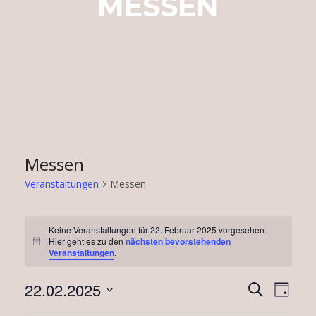
MESSEN
Messen
Veranstaltungen
Messen
Veranstaltungen
Keine Veranstaltungen für 22. Februar 2025 vorgesehen.
für
Hier geht es zu den
nächsten bevorstehenden
Hinweis
Veranstaltungen
.
22.
Februar
Verans
Vera
22.02.2025
Suche
Tag
Ansi
2025
Suche
Datum